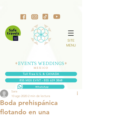
SITE
MENU
Toll Free U.S. & CANADA
855 MEX EVNT - 855 639 3868
Sara
10 ago 2020
2 min de lectura
Boda prehispánica
flotando en una