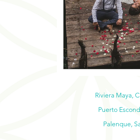
Riviera Maya, 
Puerto Escondi
Palenque, Sa