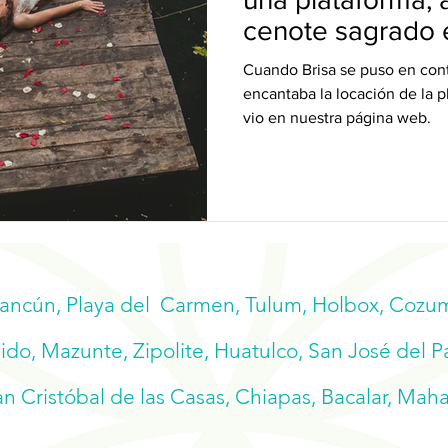
cenote sagrado 
Carmen
Cuando Brisa se puso en con
encantaba la locación de la 
vio en nuestra página web.
Cancún, Playa del Carmen, Tulum, Holbox, Cozume
do, Mazunte, Zipolite, Huatulco, San José del P
n Cristóbal de las Casas, Chiapas, Bacalar, Mah