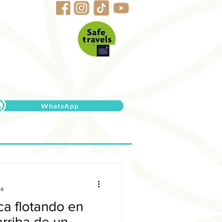
ra
ca flotando en
arriba de un