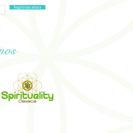
Regístrate ahora
nos
TAR
BLOG