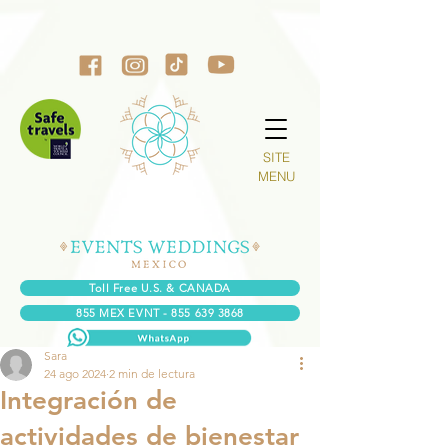
SITE
MENU
Toll Free U.S. & CANADA
855 MEX EVNT - 855 639 3868
Sara
24 ago 2024
2 min de lectura
Integración de
actividades de bienestar