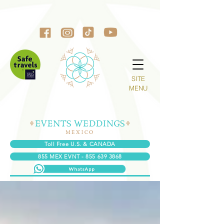
SITE
MENU
Toll Free U.S. & CANADA
855 MEX EVNT - 855 639 3868