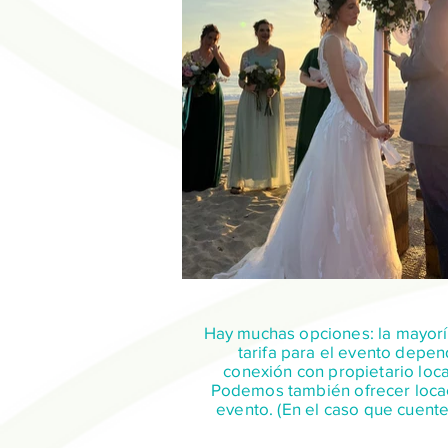
Hay muchas opciones: la mayoría
tarifa para el evento depe
conexión con propietario loca
Podemos también ofrecer locaci
evento. (En el caso que cuente