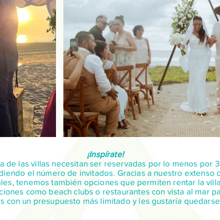
¡Inspírate!
 de las villas necesitan ser reservadas por lo menos por 
ndiendo el número de invitados. Gracias a nuestro extenso 
les, tenemos también opciones que permiten rentar la villa 
ones como beach clubs o restaurantes con vista al mar par
s con un presupuesto más limitado y les gustaría quedarse 