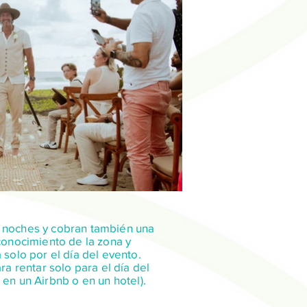
3 noches y cobran también una
conocimiento de la zona y
solo por el día del evento.
a rentar solo para el día del
en un Airbnb o en un hotel).