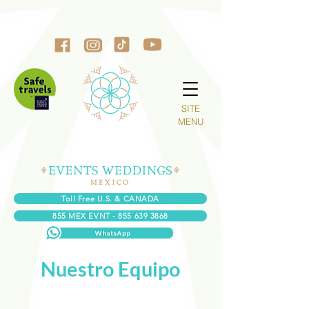
SITE
MENU
Toll Free U.S. & CANADA
855 MEX EVNT - 855 639 3868
Nuestro Equipo