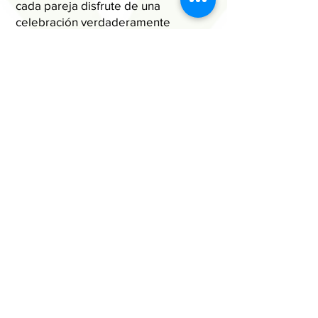
cada pareja disfrute de una
celebración verdaderamente
inolvidable.
Riviera Maya, Cancún, Playa del
Carmen, Tulum, Holbox, Cozumel,
Isla Mujeres
Puerto Escondido, Mazunte,
Zipolite, Huatulco, San José del
Pacífico, Oaxaca
Palenque, San Cristóbal de las
Casas, Chiapas, Bacalar, Mahahual,
Mérida
Suscríbete a nuestro boletín