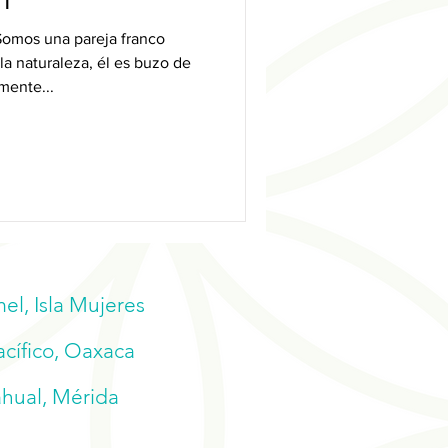
omos una pareja franco
a naturaleza, él es buzo de
mente...
l, Isla Mujeres
acífico, Oaxaca
ahual, Mérida