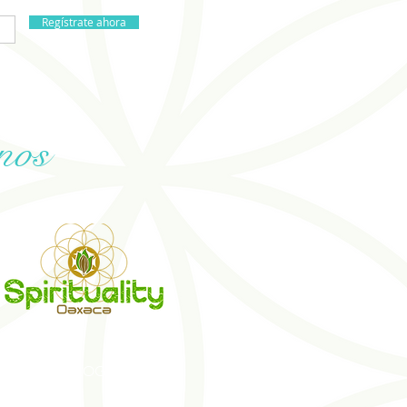
Regístrate ahora
nos
TAR
BLOG