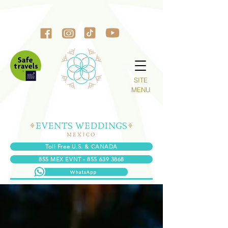
SITE
MENU
Toll Free U.S. & CANADA
855 MEX EVNT - 855 639 3868