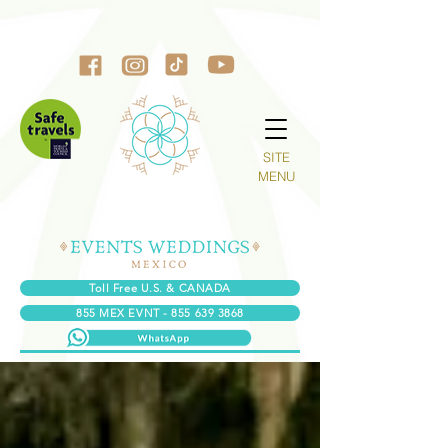
SITE
MENU
Toll Free U.S. & CANADA
855 MEX EVNT - 855 639 3868