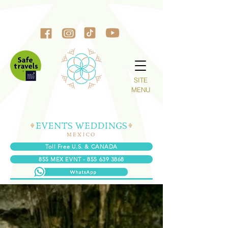
SITE
MENU
Toll Free U.S. & CANADA
855 MEX EVNT - 855 639 3868