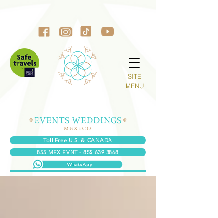
SITE
MENU
Toll Free U.S. & CANADA
855 MEX EVNT - 855 639 3868