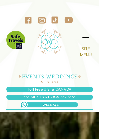
SITE
MENU
Toll Free U.S. & CANADA
855 MEX EVNT - 855 639 3868