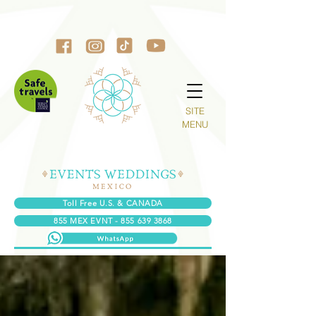
SITE
MENU
Toll Free U.S. & CANADA
855 MEX EVNT - 855 639 3868