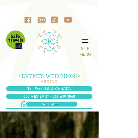
SITE
MENU
Toll Free U.S. & CANADA
855 MEX EVNT - 855 639 3868