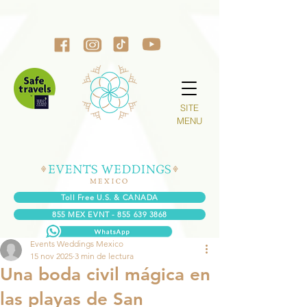
SITE
MENU
Toll Free U.S. & CANADA
855 MEX EVNT - 855 639 3868
Events Weddings Mexico
15 nov 2025
3 min de lectura
Una boda civil mágica en
las playas de San