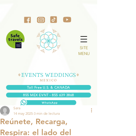
SITE
MENU
Toll Free U.S. & CANADA
855 MEX EVNT - 855 639 3868
Sara
14 may 2025
3 min de lectura
Reúnete, Recarga,
Respira: el lado del