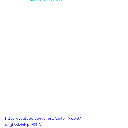
https://youtube.com/shorts/zpJb-PK6av8?
si=jjMXL46hipT40PiV