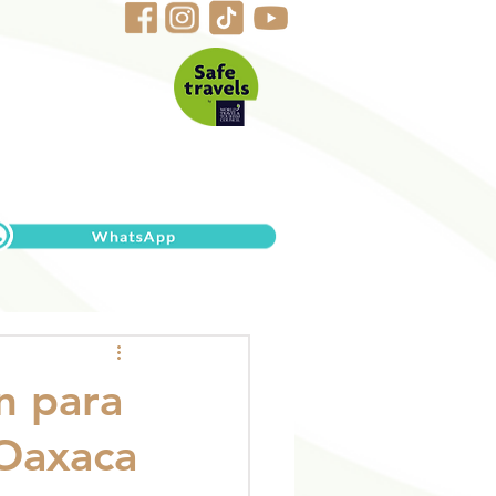
n para
 Oaxaca