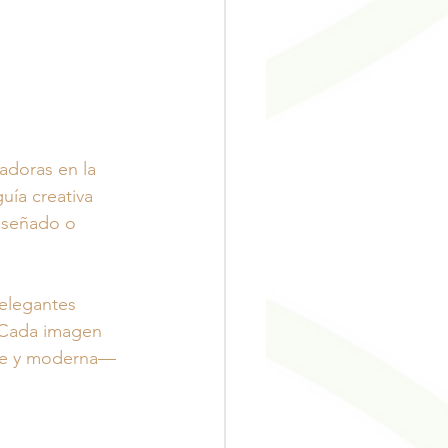
adoras en la 
uía creativa 
iseñado o 
 elegantes 
 Cada imagen 
nte y moderna—